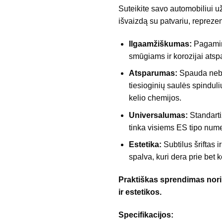
Suteikite savo automobiliui už
išvaizdą su patvariu, reprezen
Ilgaamžiškumas:
Pagamint
smūgiams ir korozijai atsp
Atsparumas:
Spauda neb
tiesioginių saulės spinduli
kelio chemijos.
Universalumas:
Standarti
tinka visiems ES tipo num
Estetika:
Subtilus šriftas i
spalva, kuri dera prie bet 
Praktiškas sprendimas nor
ir estetikos.
Specifikacijos: