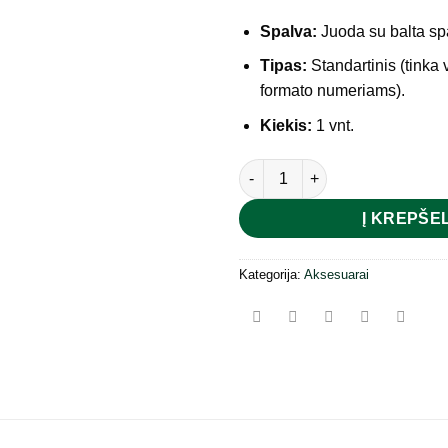
Spalva:
Juoda su balta sp
Tipas:
Standartinis (tinka
formato numeriams).
Kiekis:
1 vnt.
produkto kiekis: Automobilio r
Į KREPŠEL
Kategorija:
Aksesuarai