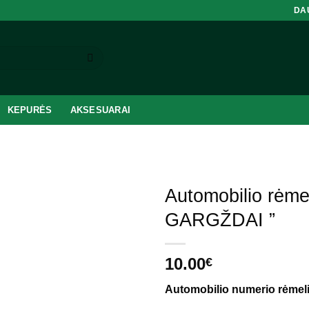
S
DA
KEPURĖS
AKSESUARAI
Automobilio rėmel
GARGŽDAI ”
10.00
€
Automobilio numerio rėmel