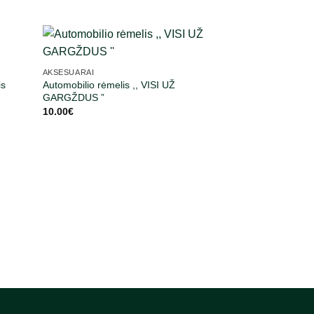
AKSESUARAI
Gargždų išmanusis
AKSESUARAI
16.00
€
Automobilio rėmelis ,, VISI UŽ
is
GARGŽDUS ”
10.00
€