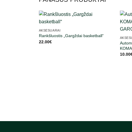
AKSESUARAI
Rankšluostis „Gargždai basketball“
AKSES
22.00
€
Automo
KOMAN
10.00