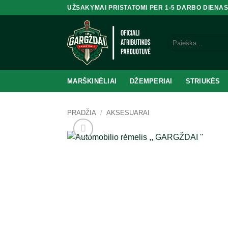
Skip
UŽSAKYMAI PRISTATOMI PER 1-5 DARBO DIENA
to
content
Ieškoti:
MARŠKINĖLIAI
DŽEMPERIAI
STRIUKĖS
PRADŽIA
/
AKSESUARAI