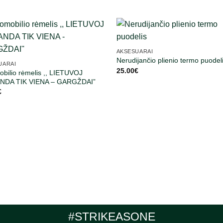
AKSESUARAI
Nerudijančio plienio termo puodel
UARAI
25.00
€
bilio rėmelis ,, LIETUVOJ
DA TIK VIENA – GARGŽDAI”
€
#STRIKEASONE