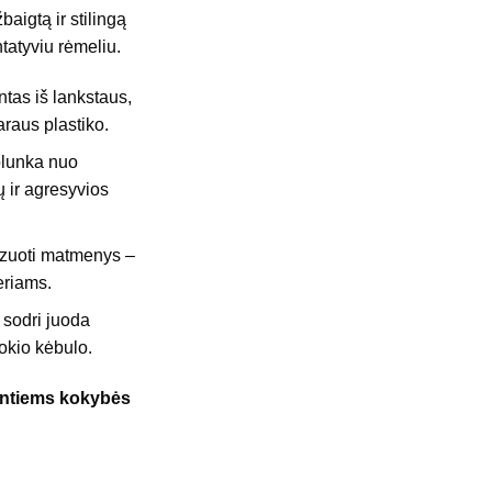
baigtą ir stilingą
tatyviu rėmeliu.
as iš lankstaus,
araus plastiko.
lunka nuo
ų ir agresyvios
zuoti matmenys –
eriams.
r sodri juoda
kokio kėbulo.
intiems kokybės