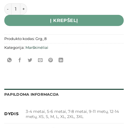
produkto kiekis: Marškinėliai „Klaipėdos rajono krepšinio k
Į KREPŠELĮ
Produkto kodas:
Grg_8
Kategorija:
Marškinėliai
PAPILDOMA INFORMACIJA
3-4 metai, 5-6 metai, 7-8 metai, 9-11 metų, 12-14
DYDIS
metų, XS, S, M, L, XL, 2XL, 3XL