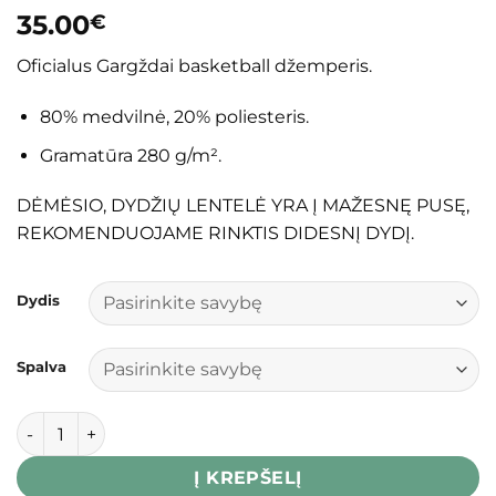
35.00
€
Oficialus Gargždai basketball džemperis.
80% medvilnė, 20% poliesteris.
Gramatūra 280 g/m².
DĖMĖSIO, DYDŽIŲ LENTELĖ YRA Į MAŽESNĘ PUSĘ,
REKOMENDUOJAME RINKTIS DIDESNĮ DYDĮ.
Dydis
Spalva
produkto kiekis: Džemperis su gobtuvu „Basketball“
Į KREPŠELĮ